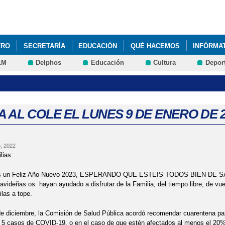
Pasar al
contenido
principal
TRO
SECRETARÍA
EDUCACIÓN
QUÉ HACEMOS
INFÓRMA
LM
Delphos
Educación
Cultura
Depor
A AL COLE EL LUNES 9 DE ENERO DE 2
, 2022
lias:
 un Feliz Año Nuevo 2023, ESPERANDO QUE ESTEIS TODOS BIEN DE SAL
videñas os hayan ayudado a disfrutar de la Familia, del tiempo libre, de vues
ilas a tope.
de diciembre, la Comisión de Salud Pública acordó recomendar cuarentena pa
 5 casos de COVID-19, o en el caso de que estén afectados al menos el 20%