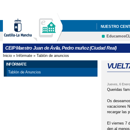
NUESTRO CEN
EducamosC
CEIP Maestro Juan de Ávila, Pedro muñoz (Ciudad Real)
Inicio
»
Infórmate
»
Tablón de anuncios
Se encuentra usted aquí
VUELT
INFÓRMATE
Tablón de Anuncios
Jueves, 6 Enero
Queridas fami
Os deseamos
vacaciones Na
recargar las p
El viernes 7 
den al menos