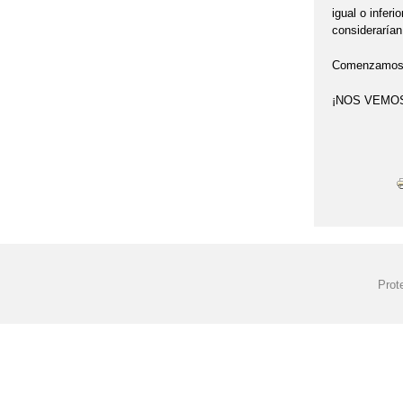
igual o infer
consideraría
Comenzamos el
¡NOS VEMOS
Prot