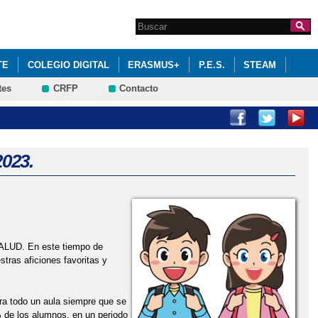
Search this site
Formulario de
búsqueda
TE
COLEGIO DIGITAL
ERASMUS+
P.E.S.
STEAM
tes
CRFP
Contacto
023.
UD. En este tiempo de
tras aficiones favoritas y
ra todo un aula siempre que se
 de los alumnos, en un periodo