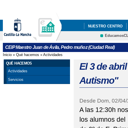
Pa
co
pri
NUESTRO CENTRO
EducamosC
COLEGIO DIGITAL
CRFP
CEIP Maestro Juan de Ávila, Pedro muñoz (Ciudad Real)
Inicio
»
Qué hacemos
»
Actividades
Se encuentra usted aquí
QUÉ HACEMOS
El 3 de abr
Actividades
Autismo"
Servicios
Desde
Dom, 02/04
A las 12:30h no
los alumnos del